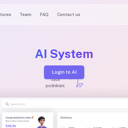
tures
Team
FAQ
Contact us
AI System
Login to AI
Vaše
podnikání.