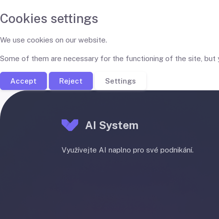
Cookies settings
We use cookies on our website.
Some of them are necessary for the functioning of the site, but
Accept
Reject
Settings
AI System
Využívejte AI naplno pro své podnikání.